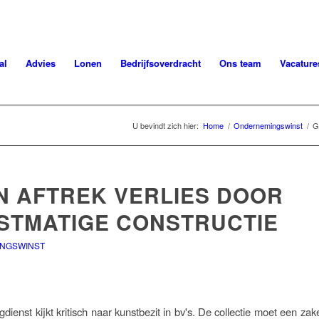
al
Advies
Lonen
Bedrijfsoverdracht
Ons team
Vacature
U bevindt zich hier:
Home
/
Ondernemingswinst
/
G
N AFTREK VERLIES DOOR
STMATIGE CONSTRUCTIE
NGSWINST
dienst kijkt kritisch naar kunstbezit in bv's. De collectie moet een zake