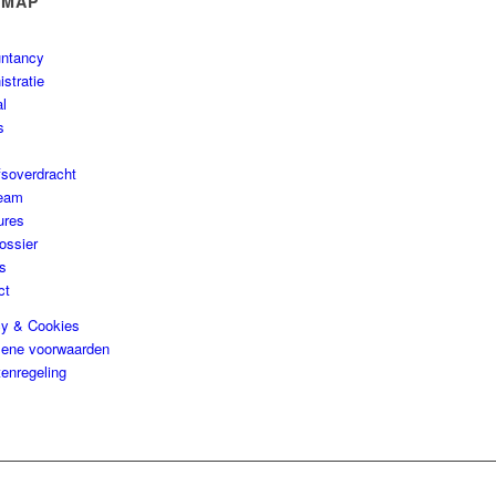
EMAP
ntancy
stratie
al
s
fsoverdracht
eam
ures
ossier
s
ct
cy & Cookies
ene voorwaarden
tenregeling