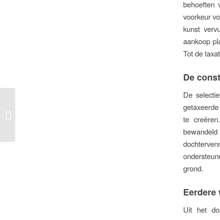
behoeften 
voorkeur vo
kunst verv
aankoop pla
Tot de taxa
De const
De selecti
Handboek Dienst
getaxeerde
Toeslagen nu voor
te creëren
iedereen beschikbaar
bewandeld
dochterven
ondersteun
grond.
Eerdere
Uit het do