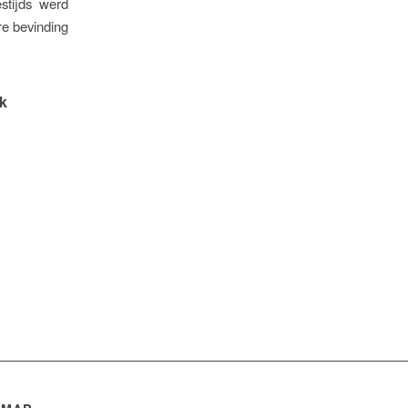
estijds werd
re bevinding
uk