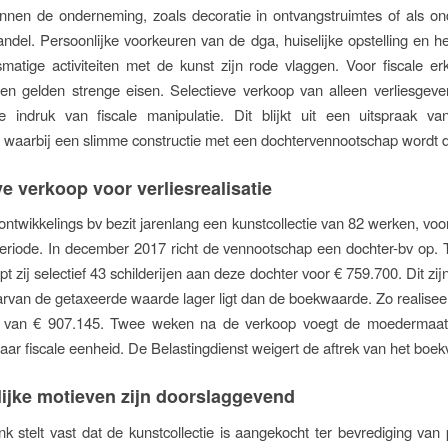
innen de onderneming, zoals decoratie in ontvangstruimtes of als o
ndel. Persoonlijke voorkeuren van de dga, huiselijke opstelling en h
smatige activiteiten met de kunst zijn rode vlaggen. Voor fiscale e
zen gelden strenge eisen. Selectieve verkoop van alleen verliesge
de indruk van fiscale manipulatie. Dit blijkt uit een uitspraak va
 waarbij een slimme constructie met een dochtervennootschap wordt d
ve verkoop voor verliesrealisatie
ontwikkelings bv bezit jarenlang een kunstcollectie van 82 werken, voor
eriode. In december 2017 richt de vennootschap een dochter-bv op.
pt zij selectief 43 schilderijen aan deze dochter voor € 759.700. Dit zij
van de getaxeerde waarde lager ligt dan de boekwaarde. Zo realisee
s van € 907.145. Twee weken na de verkoop voegt de moedermaat
haar fiscale eenheid. De Belastingdienst weigert de aftrek van het boekv
ijke motieven zijn doorslaggevend
k stelt vast dat de kunstcollectie is aangekocht ter bevrediging van 