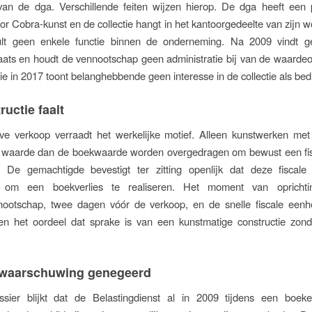
van de dga. Verschillende feiten wijzen hierop. De dga heeft een p
or Cobra-kunst en de collectie hangt in het kantoorgedeelte van zijn 
ult geen enkele functie binnen de onderneming. Na 2009 vindt 
ats en houdt de vennootschap geen administratie bij van de waardeo
tie in 2017 toont belanghebbende geen interesse in de collectie als bedr
ructie faalt
eve verkoop verraadt het werkelijke motief. Alleen kunstwerken met
 waarde dan de boekwaarde worden overgedragen om bewust een fisc
. De gemachtigde bevestigt ter zitting openlijk dat deze fiscal
 om een boekverlies te realiseren. Het moment van opricht
nootschap, twee dagen vóór de verkoop, en de snelle fiscale eenh
en het oordeel dat sprake is van een kunstmatige constructie zonde
 waarschuwing genegeerd
ssier blijkt dat de Belastingdienst al in 2009 tijdens een boek