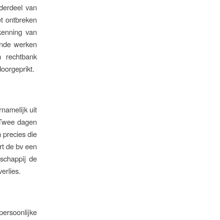
nderdeel van
et ontbreken
rkenning van
vende werken
n rechtbank
oorgeprikt.
namelijk uit
 Twee dagen
n precies die
rt de bv een
schappij de
erlies.
persoonlijke