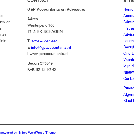
CONTACT
SIT
G&P Accountants en Adviseurs
Home
gen.
Accou
Adres
ies en
Admini
Westerpark 160
e
Fisca
1742 BX SCHAGEN
nten
Advie
iele
Lonen
T
0224 – 297 444
Bedrij
E
info@gpaccountants.nl
Ons t
I
www.gpaccountants.nl
Vacat
Becon
373849
Mijn d
KvK
92 12 92 42
Nieuw
Conta
Priva
Algem
Klach
-
powered by Enfold WordPress Theme