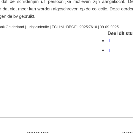
 dat de schilderijen uit persoonlijke motieven zijn aangekocht. D
 dat niet meer kan worden afgeschreven op de collectie. Deze eerde
gen de bv gebruikt.
ank Gelderland | jurisprudentie | ECLI:NL:RBGEL:2025:7610 | 09-09-2025
Deel dit st