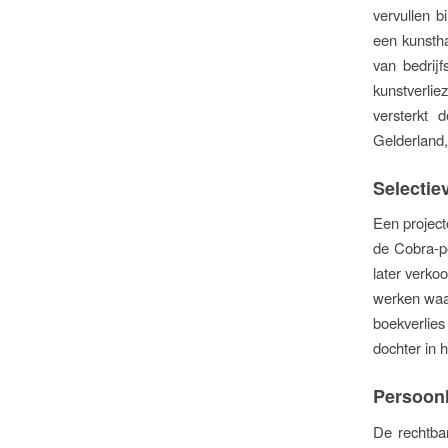
vervullen b
een kunstha
van bedrijf
kunstverlie
versterkt 
Gelderland,
Selectie
Een project
de Cobra-p
later verkoo
werken waar
boekverlie
dochter in 
Persoonl
De rechtban