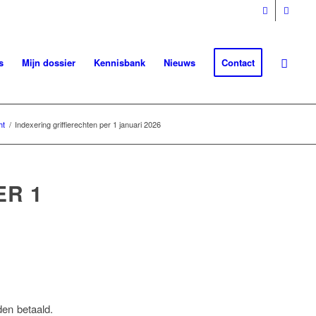
s
Mijn dossier
Kennisbank
Nieuws
Contact
ht
/
Indexering griffierechten per 1 januari 2026
ER 1
den betaald.