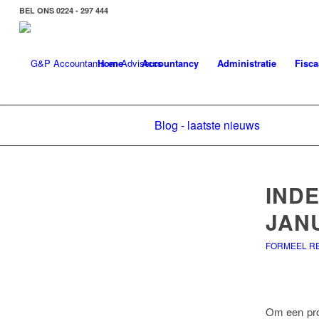
BEL ONS 0224 - 297 444
Home
Accountancy
Administratie
Fisca
Blog - laatste nieuws
IND
JANU
FORMEEL R
Om een proc