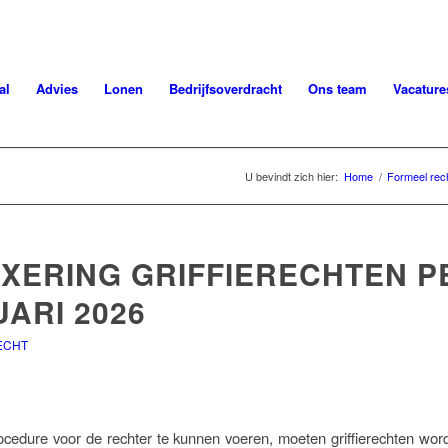
al
Advies
Lonen
Bedrijfsoverdracht
Ons team
Vacature
U bevindt zich hier:
Home
/
Formeel rec
EXERING GRIFFIERECHTEN P
ARI 2026
ECHT
edure voor de rechter te kunnen voeren, moeten griffierechten wor