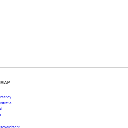
EMAP
ntancy
stratie
al
s
fsoverdracht