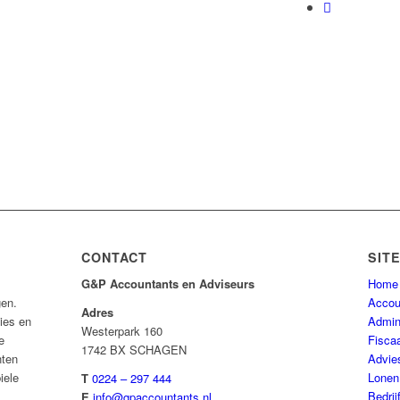
CONTACT
SIT
G&P Accountants en Adviseurs
Home
gen.
Accou
Adres
ies en
Admini
Westerpark 160
e
Fisca
1742 BX SCHAGEN
nten
Advie
iele
Lonen
T
0224 – 297 444
Bedrij
E
info@gpaccountants.nl