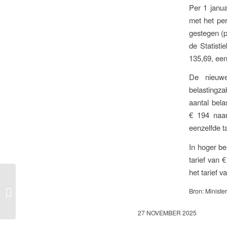
Per 1 janu
met het pe
gestegen (p
de Statisti
135,69, een
De nieuwe
belastingza
aantal bela
€ 194 naar
eenzelfde ta
In hoger be
tarief van 
het tarief v
Inschrijving brp alleen is
onvoldoende voor
Bron: Minister
medebewonerschap
huurtoeslag
27 NOVEMBER 2025