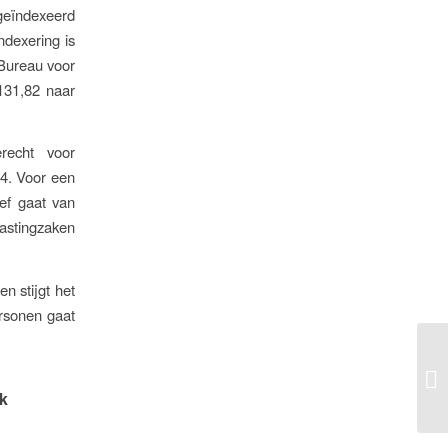
geïndexeerd
dexering is
 Bureau voor
 131,82 naar
recht voor
54. Voor een
ief gaat van
astingzaken
n stijgt het
ersonen gaat
uk