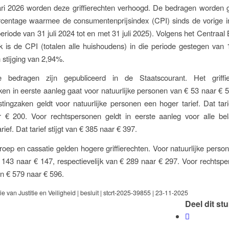
ari 2026 worden deze griffierechten verhoogd. De bedragen worden 
rcentage waarmee de consumentenprijsindex (CPI) sinds de vorige in
eriode van 31 juli 2024 tot en met 31 juli 2025). Volgens het Centraal
ek is de CPI (totalen alle huishoudens) in die periode gestegen van
 stijging van 2,94%.
 bedragen zijn gepubliceerd in de Staatscourant. Het griffie
ken in eerste aanleg gaat voor natuurlijke personen van € 53 naar € 
stingzaken geldt voor natuurlijke personen een hoger tarief. Dat tar
 € 200. Voor rechtspersonen geldt in eerste aanleg voor alle bel
rief. Dat tarief stijgt van € 385 naar € 397.
roep en cassatie gelden hogere griffierechten. Voor natuurlijke persone
€ 143 naar € 147, respectievelijk van € 289 naar € 297. Voor rechtsp
an € 579 naar € 596.
ie van Justitie en Veiligheid | besluit | stcrt-2025-39855 | 23-11-2025
Deel dit st