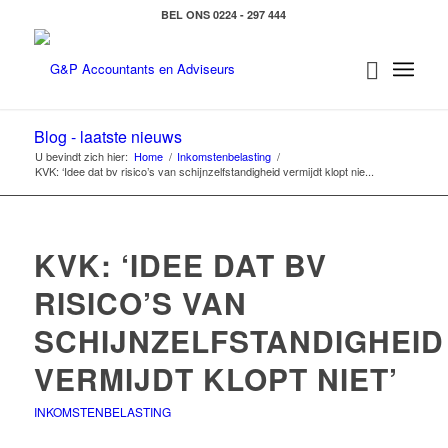
BEL ONS 0224 - 297 444
Blog - laatste nieuws
U bevindt zich hier:
Home
/
Inkomstenbelasting
/
KVK: ‘Idee dat bv risico’s van schijnzelfstandigheid vermijdt klopt nie...
KVK: ‘IDEE DAT BV
RISICO’S VAN
SCHIJNZELFSTANDIGHEID
VERMIJDT KLOPT NIET’
INKOMSTENBELASTING