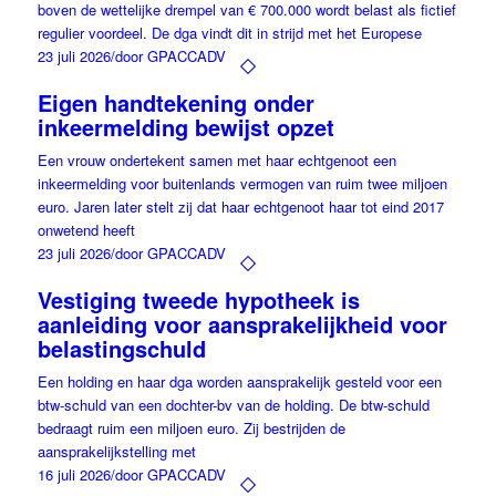
boven de wettelijke drempel van € 700.000 wordt belast als fictief
regulier voordeel. De dga vindt dit in strijd met het Europese
23 juli 2026
/
door GPACCADV
Eigen handtekening onder
inkeermelding bewijst opzet
Een vrouw ondertekent samen met haar echtgenoot een
inkeermelding voor buitenlands vermogen van ruim twee miljoen
euro. Jaren later stelt zij dat haar echtgenoot haar tot eind 2017
onwetend heeft
23 juli 2026
/
door GPACCADV
Vestiging tweede hypotheek is
aanleiding voor aansprakelijkheid voor
belastingschuld
Een holding en haar dga worden aansprakelijk gesteld voor een
btw-schuld van een dochter-bv van de holding. De btw-schuld
bedraagt ruim een miljoen euro. Zij bestrijden de
aansprakelijkstelling met
16 juli 2026
/
door GPACCADV