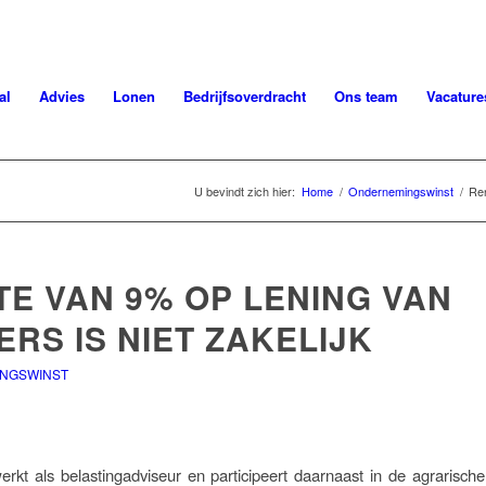
al
Advies
Lonen
Bedrijfsoverdracht
Ons team
Vacature
U bevindt zich hier:
Home
/
Ondernemingswinst
/
Ren
TE VAN 9% OP LENING VAN
RS IS NIET ZAKELIJK
NGSWINST
kt als belastingadviseur en participeert daarnaast in de agrarisc