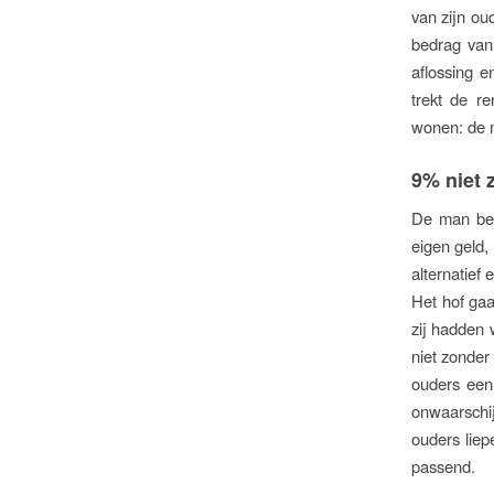
van zijn ou
bedrag van 
aflossing 
trekt de r
wonen: de m
9% niet z
De man bet
eigen geld,
alternatief
Het hof ga
zij hadden 
niet zonde
ouders een
onwaarschi
ouders liep
passend.