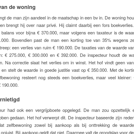
van de woning
ngt de man zijn aandeel in de maatschap in een bv in. De woning houd
en brengt hij over naar privé. Hij claimt daarbij een fors boekverlie
e balans voor bijna € 370.000, maar volgens een taxateur is de waa
.000. Bovendien past de man een korting toe van 35% wegens ze
reep: een verlies van ruim € 190.000. De taxaties van de waarde v
en: € 275.000, € 300.000 en € 392.000. De inspecteur houdt de w
. Na correctie slaat het verlies om in winst. Het hof vindt geen van
 en stelt de waarde in goede justitie vast op € 350.000. Met de kor
fbewoning resteert nog steeds een boekverlies, maar veel kleiner: 
€ 190.000.
rnietigd
eur had ook een vergrijpboete opgelegd. De man zou opzettelijk e
bben gedaan. Het hof verwerpt dit. De inspecteur baseerde zijn rede
t zelfbewoning zowel bij aankoop als bij onttrekking de waarde
onjuist. Bij aankoop geldt dat niet. Daarmee valt de grondslag voor d