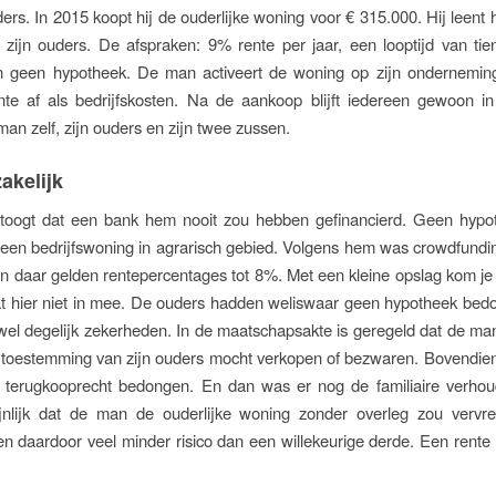
ders. In 2015 koopt hij de ouderlijke woning voor € 315.000. Hij leent h
zijn ouders. De afspraken: 9% rente per jaar, een looptijd van tie
en geen hypotheek. De man activeert de woning op zijn ondernemin
ente af als bedrijfskosten. Na de aankoop blijft iedereen gewoon i
an zelf, zijn ouders en zijn twee zussen.
akelijk
oogt dat een bank hem nooit zou hebben gefinancierd. Geen hypo
 een bedrijfswoning in agrarisch gebied. Volgens hem was crowdfundi
 en daar gelden rentepercentages tot 8%. Met een kleine opslag kom j
at hier niet in mee. De ouders hadden weliswaar geen hypotheek bed
wel degelijk zekerheden. In de maatschapsakte is geregeld dat de m
r toestemming van zijn ouders mocht verkopen of bezwaren. Bovendie
 terugkooprecht bedongen. En dan was er nog de familiaire verhoud
jnlijk dat de man de ouderlijke woning zonder overleg zou verv
en daardoor veel minder risico dan een willekeurige derde. Een rente