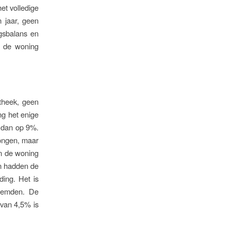
et volledige
n jaar, geen
gsbalans en
n de woning
theek, geen
ng het enige
e dan op 9%.
ongen, maar
an de woning
n hadden de
ing. Het is
reemden. De
 van 4,5% is