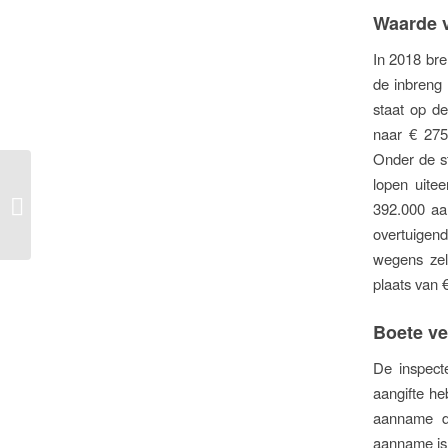
Waarde 
In 2018 bre
de inbreng 
staat op d
naar € 275
Onder de st
lopen uite
Zwartspaarder wint
slag, maar verliest
392.000 aan
oorlog
overtuigend
wegens zel
plaats van 
Boete ve
De inspect
aangifte he
aanname da
aanname is 