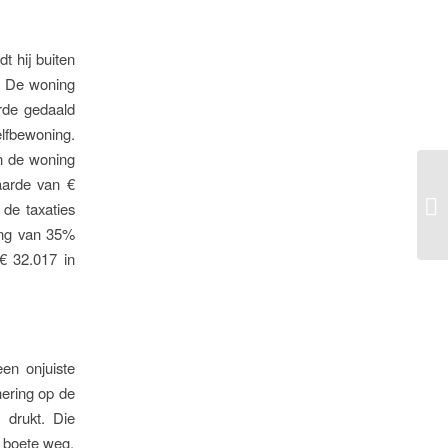
t hij buiten
s. De woning
rde gedaald
lfbewoning.
an de woning
aarde van €
 de taxaties
ting van 35%
€ 32.017 in
en onjuiste
nering op de
 drukt. Die
e boete weg.