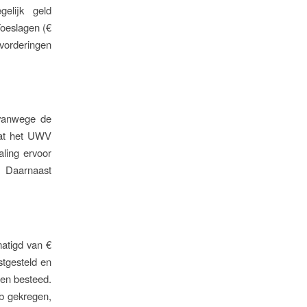
gelijk geld
Toeslagen (€
gvorderingen
 vanwege de
mdat het UWV
aling ervoor
n. Daarnaast
matigd van €
stgesteld en
den besteed.
gb gekregen,