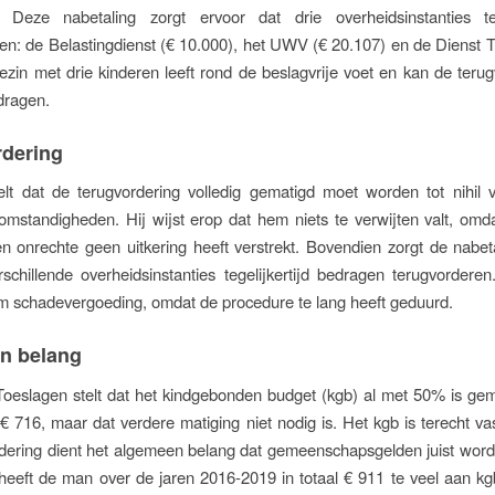
. Deze nabetaling zorgt ervoor dat drie overheidsinstanties te
en: de Belastingdienst (€ 10.000), het UWV (€ 20.107) en de Dienst 
ezin met drie kinderen leeft rond de beslagvrije voet en kan de teru
 dragen.
rdering
lt dat de terugvordering volledig gematigd moet worden tot nihil
omstandigheden. Hij wijst erop dat hem niets te verwijten valt, o
en onrechte geen uitkering heeft verstrekt. Bovendien zorgt de nabet
rschillende overheidsinstanties tegelijkertijd bedragen terugvordere
om schadevergoeding, omdat de procedure te lang heeft geduurd.
n belang
oeslagen stelt dat het kindgebonden budget (kgb) al met 50% is ge
€ 716, maar dat verdere matiging niet nodig is. Het kgb is terecht va
dering dient het algemeen belang dat gemeenschapsgelden juist wor
eeft de man over de jaren 2016-2019 in totaal € 911 te veel aan k