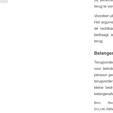
terug te vo
Voordeel ui
Het argume
de rechtb
bedraagt, i
terug.
Belange
Terugvorde
voor betro
persoon gee
terugvorder
kleine bed
belangenaf
Bron: Rec
ECLI:NL:RBN