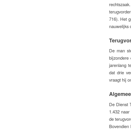
rechtszaak
terugvorder
716). Het g
nauwelijks
Terugvo
De man ste
bijzondere 
jarenlang t
dat drie ve
vraagt hij 
Algemee
De Dienst T
1.432 naar 
de terugvor
Bovendien h