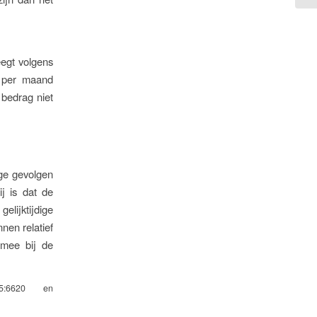
egt volgens
 per maand
 bedrag niet
ge gevolgen
j is dat de
elijktijdige
nen relatief
 mee bij de
25:6620 en