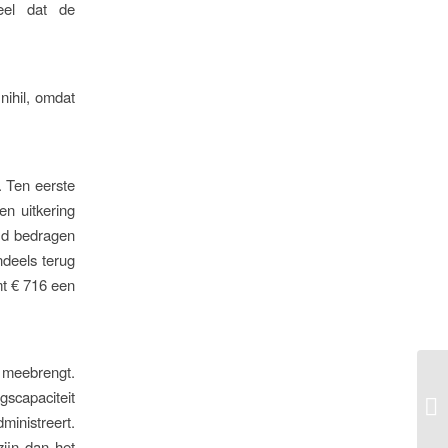
eel dat de
nihil, omdat
. Ten eerste
n uitkering
ijd bedragen
ndeels terug
mt € 716 een
h meebrengt.
gscapaciteit
ministreert.
zijn dan het