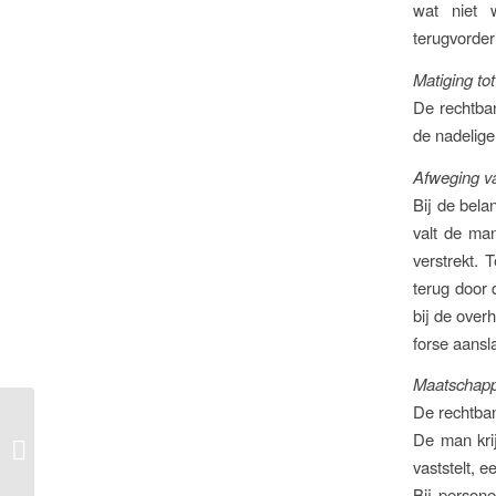
wat niet 
terugvorder
Matiging tot 
De rechtban
de nadelige
Afweging v
Bij de bela
valt de ma
verstrekt. 
terug door 
bij de over
forse aansl
Maatschapp
De rechtban
De man krij
Contributie als gift
vaststelt, 
Bij persone