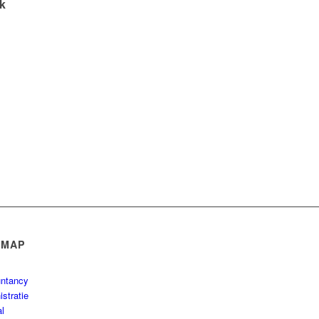
uk
EMAP
ntancy
stratie
al