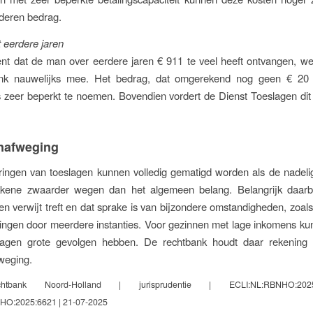
rderen bedrag.
t eerdere jaren
nt dat de man over eerdere jaren € 911 te veel heeft ontvangen, we
ank nauwelijks mee. Het bedrag, dat omgerekend nog geen € 20
s zeer beperkt te noemen. Bovendien vordert de Dienst Toeslagen dit
nafweging
ringen van toeslagen kunnen volledig gematigd worden als de nadeli
kkene zwaarder wegen dan het algemeen belang. Belangrijk daarbi
n verwijt treft en dat sprake is van bijzondere omstandigheden, zoals g
ingen door meerdere instanties. Voor gezinnen met lage inkomens kun
ragen grote gevolgen hebben. De rechtbank houdt daar rekening
weging.
htbank Noord-Holland | jurisprudentie | ECLI:NL:RBNHO:20
HO:2025:6621 | 21-07-2025