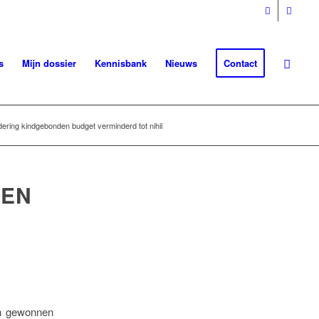
s
Mijn dossier
Kennisbank
Nieuws
Contact
ering kindgebonden budget verminderd tot nihil
DEN
en gewonnen